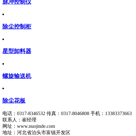
脉冲控制仪
除尘控制柜
星型卸料器
螺旋输送机
除尘花板
电话：
0317-8346532
传真：
0317-8046808
手机：13383373663
联系人：崔经理
网址：www.nuojinde.com
地址：河北省泊头市富镇开发区